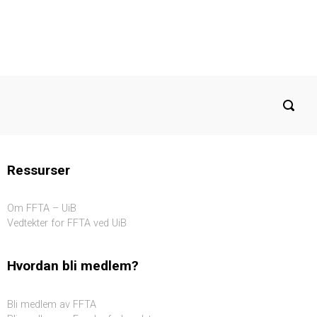
Ressurser
Om FFTA – UiB
Vedtekter for FFTA ved UiB
Hvordan bli medlem?
Bli medlem av FFTA