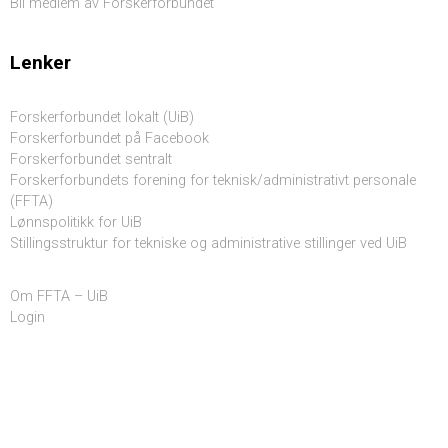
Bli medlem av Forskerforbundet
Lenker
Forskerforbundet lokalt (UiB)
Forskerforbundet på Facebook
Forskerforbundet sentralt
Forskerforbundets forening for teknisk/administrativt personale
(FFTA)
Lønnspolitikk for UiB
Stillingsstruktur for tekniske og administrative stillinger ved UiB
Om FFTA – UiB
Login