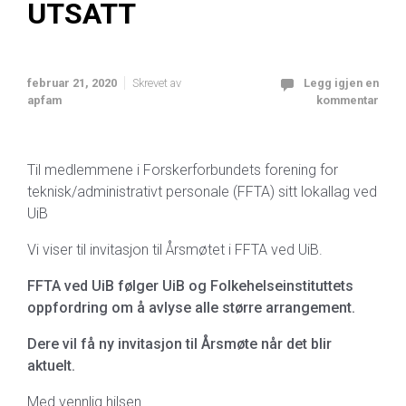
UTSATT
februar 21, 2020
Skrevet av
Legg igjen en
apfam
kommentar
Til medlemmene i Forskerforbundets forening for
teknisk/administrativt personale (FFTA) sitt lokallag ved
UiB
Vi viser til invitasjon til Årsmøtet i FFTA ved UiB.
FFTA ved UiB følger UiB og Folkehelseinstituttets
oppfordring om å avlyse alle større arrangement.
Dere vil få ny invitasjon til Årsmøte når det blir
aktuelt.
Med vennlig hilsen