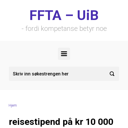
Skip to main content
FFTA – UiB
- fordi kompetanse betyr noe
Hjem
reisestipend på kr 10 000