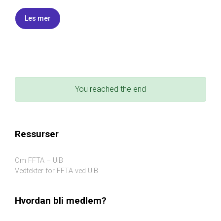
Les mer
You reached the end
Ressurser
Om FFTA – UiB
Vedtekter for FFTA ved UiB
Hvordan bli medlem?