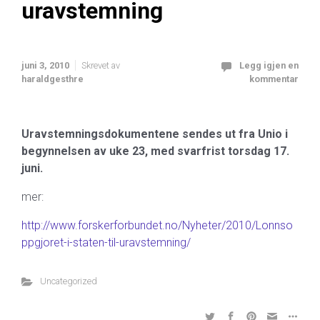
uravstemning
juni 3, 2010
Skrevet av
Legg igjen en
haraldgesthre
kommentar
Uravstemningsdokumentene sendes ut fra Unio i
begynnelsen av uke 23, med svarfrist torsdag 17.
juni.
mer:
http://www.forskerforbundet.no/Nyheter/2010/Lonnso
ppgjoret-i-staten-til-uravstemning/
Uncategorized