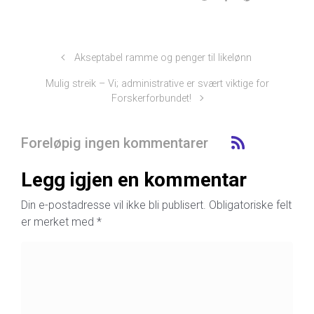
Akseptabel ramme og penger til likelønn
Mulig streik – Vi; administrative er svært viktige for
Forskerforbundet!
Foreløpig ingen kommentarer
Legg igjen en kommentar
Din e-postadresse vil ikke bli publisert.
Obligatoriske felt
er merket med
*